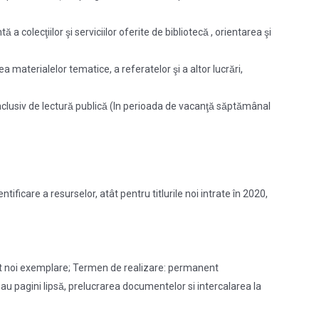
a colecţiilor şi serviciilor oferite de bibliotecă , orientarea şi
rarea materialelor tematice, a referatelor şi a altor lucrări,
inclusiv de lectură publică (In perioada de vacanţă săptămânal
ificare a resurselor, atât pentru titlurile noi intrate în 2020,
iziţionat noi exemplare; Termen de realizare: permanent
u pagini lipsă, prelucrarea documentelor si intercalarea la