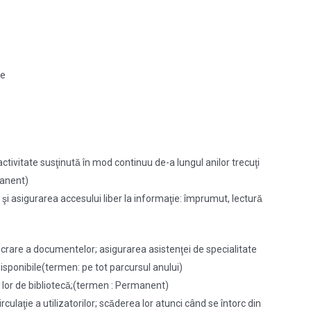
te
tivitate susţinută în mod continuu de-a lungul anilor trecuţi
rmanent)
şi asigurarea accesului liber la informaţie: împrumut, lectură
prelucrare a documentelor; asigurarea asistenţei de specialitate
or disponibile(termen: pe tot parcursul anului)
̧ia lor de bibliotecă;(termen : Permanent)
ulaţie a utilizatorilor; scăderea lor atunci când se întorc din