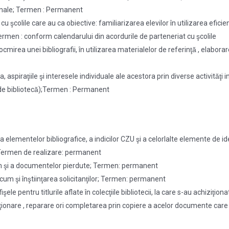
iţionale; Termen : Permanent
u şcolile care au ca obiective: familiarizarea elevilor în utilizarea eficientă 
;Termen : conform calendarului din acordurile de parteneriat cu şcolile
n întocmirea unei bibliografii, în utilizarea materialelor de referinţă , elabo
a, aspiraţiile şi interesele individuale ale acestora prin diverse activităţi 
pe de bibliotecă);Termen : Permanent
a elementelor bibliografice, a indicilor CZU şi a celorlalte elemente de ident
 ; Termen de realizare: permanent
cum şi a documentelor pierdute; Termen: permanent
 şi înştiinţarea solicitanţilor; Termen: permanent
 pe fişele pentru titlurile aflate în colecţiile bibliotecii, la care s-au ach
̧ionare , reparare ori completarea prin copiere a acelor documente care a