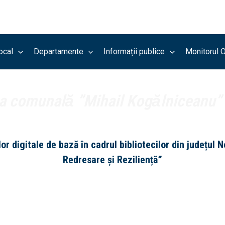
ocal
Departamente
Informații publice
Monitorul O
a comunală ”Mihail Kogălniceanu” 
digitale de bază în cadrul bibliotecilor din județul N
Redresare și Reziliență”