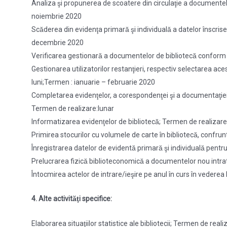
Analiza şi propunerea de scoatere din circulaţie a documentelor p
noiembrie 2020
Scăderea din evidenţa primară şi individuală a datelor înscri
decembrie 2020
Verificarea gestionară a documentelor de bibliotecă conform l
Gestionarea utilizatorilor restanţieri, respectiv selectarea ac
luni;Termen : ianuarie – februarie 2020
Completarea evidenţelor, a corespondenţei şi a documentaţiei n
Termen de realizare:lunar
Informatizarea evidenţelor de bibliotecă; Termen de realiza
Primirea stocurilor cu volumele de carte în bibliotecă, confrun
Înregistrarea datelor de evidentă primară şi individuală p
Prelucrarea fizică biblioteconomică a documentelor nou intrate i
Întocmirea actelor de intrare/ieşire pe anul în curs în vederea l
4. Alte activităţi specifice:
Elaborarea situaţiilor statistice ale bibliotecii; Termen de reali