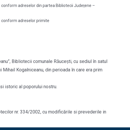
men: conform adreselor din partea Bibliotecii Județene –
en: conform adreselor primite
nu”, Bibliotecii comunale Răucești, cu sediul în satul
e lui Mihail Kogalniceanu, din perioada în care era prim
si istoric al poporului nostru.
tecilor nr. 334/2002, cu modificările si prevederile in