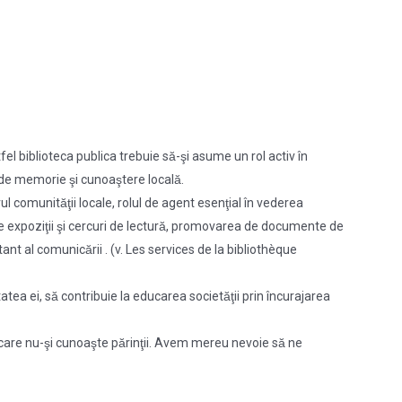
fel biblioteca publica trebuie să-şi asume un rol activ în
i de memorie şi cunoaştere locală.
l comunităţii locale, rolul de agent esenţial în vederea
rea de expoziţii şi cercuri de lectură, promovarea de documente de
ant al comunicării . (v. Les services de la bibliothèque
tea ei, să contribuie la educarea societăţii prin încurajarea
 care nu-şi cunoaşte părinţii. Avem mereu nevoie să ne