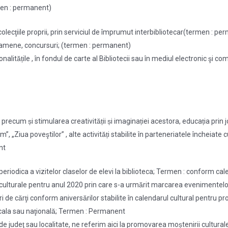
rmen : permanent)
̂n colecţiile proprii, prin serviciul de împrumut interbibliotecar(termen : p
u examene, concursuri; (termen : permanent)
alitățile , în fondul de carte al Bibliotecii sau în mediul electronic şi
recum și stimularea creativității și imaginației acestora, educația prin joc
”, „Ziua poveştilor” , alte activități stabilite în parteneriatele închei
nt
 periodica a vizitelor claselor de elevi la biblioteca; Termen : conform cal
ărilor culturale pentru anul 2020 prin care s-a urmărit marcarea evenimen
ri de cărţi conform aniversărilor stabilite în calendarul cultural pentru p
ocala sau naţională; Termen : Permanent
 de judeţ sau localitate, ne referim aici la promovarea moștenirii culturale, p