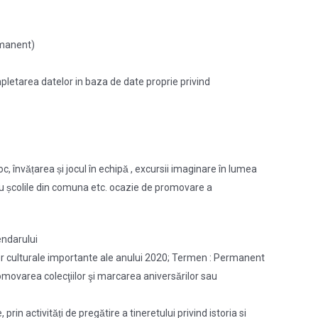
ermanent)
 completarea datelor in baza de date proprie privind
, învățarea și jocul în echipă , excursii imaginare în lumea
ate cu școlile din comuna etc. ocazie de promovare a
endarului
telor culturale importante ale anului 2020; Termen : Permanent
romovarea colecţiilor şi marcarea aniversărilor sau
rin activități de pregătire a tineretului privind istoria si