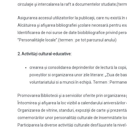
circulaţie şi intercalarea la raft a documentelor studiate;(te
Asigurarea accesul utilizatorilor la publicaţii, care nu există i
Alcătuirea şi afişarea bibliografiei şcolare necesară pentr
Identificarea de noi surse de date biobibliografice privind person
”Personalităţile locale”.(termen : pe tot parcursul anului)
2. Activităţi cultural-educative:
crearea și consolidarea deprinderilor de lectură la copii, p
poveștilor si organizarea unor zile literare: „Ziua de basm
voluntariatului si a muncii în echipă. Termen : Permane
Promovarea Bibliotecii şi a serviciilor oferite prin organizarea
Întocmirea şi afişarea la loc vizibil a calendarului anivers
Organizarea de vitrine, standuri, expoziţii de carte şi prezentă
comemorărilor unor personalități culturale de însemnătate l
Participarea la diverse activităţi culturale desfăşurate la nivel