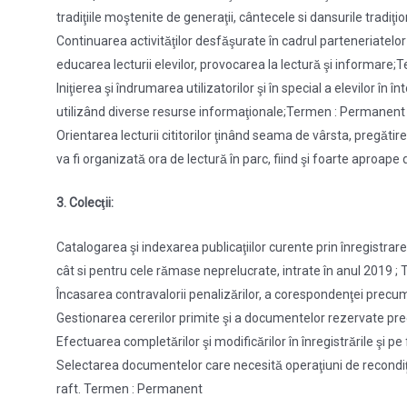
tradiţiile moştenite de generaţii, cântecele si dansurile trad
Continuarea activităţilor desfăşurate în cadrul parteneriatelor c
educarea lecturii elevilor, provocarea la lectură şi informare
Iniţierea şi îndrumarea utilizatorilor şi în special a elevilor î
utilizând diverse resurse informaţionale;Termen : Permanent
Orientarea lecturii cititorilor ţinând seama de vârsta, pregătire
va fi organizată ora de lectură în parc, fiind şi foarte aproa
3. Colecţii:
Catalogarea şi indexarea publicaţiilor curente prin înregistrare
cât si pentru cele rămase neprelucrate, intrate în anul 2019
Încasarea contravalorii penalizărilor, a corespondenţei pre
Gestionarea cererilor primite şi a documentelor rezervate precum
Efectuarea completărilor şi modificărilor în înregistrările şi
Selectarea documentelor care necesită operaţiuni de recondit
raft. Termen : Permanent