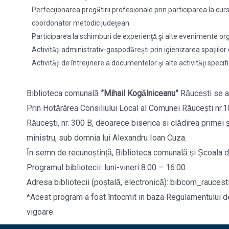
Perfecţionarea pregătirii profesionale prin participarea la cursu
coordonator metodic judeţean.
Participarea la schimburi de experienţă şi alte evenimente o
Activităţi administrativ-gospodăreşti prin igienizarea spaţiilo
Activităţi de întreţinere a documentelor şi alte activităţi 
Biblioteca comunală
”Mihail Kogălniceanu”
Răucești se a
Prin Hotărârea Consiliului Local al Comunei Răucești nr.
Răucești, nr. 300 B, deoarece biserica si clădirea primei ș
ministru, sub domnia lui Alexandru Ioan Cuza.
În semn de recunoștință, Biblioteca comunală și Școala 
Programul bibliotecii: luni-vineri 8:00 – 16:00
Adresa bibliotecii (poștală, electronică): bibcom_rauc
*Acest program a fost întocmit in baza Regulamentului de O
vigoare.