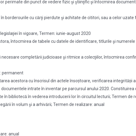
erimate din punct de vedere fizic şi ştiinţific şi întocmirea documentaţ
se în borderourile cu cărţi pierdute şi achitate de cititori, sau a celor u
egislaţiei în vigoare, Termen: iunie-august 2020
estora, întocmirea de tabele cu datele de identificare, titlurile şi nume
ecesare completării judicioase şi ritmice a colecţiilor, întocmirea confi
re: permanent
tarea acestora cu înscrisul din actele însoțitoare, verificarea integrită
entru documentele intrate în inventar pe parcursul anului 2020. Constitu
̂n bibliotecă în vederea introducerii lor în circuitul lecturii; Termen d
egării în volum şi a arhivării; Termen de realizare: anual
zare: anual