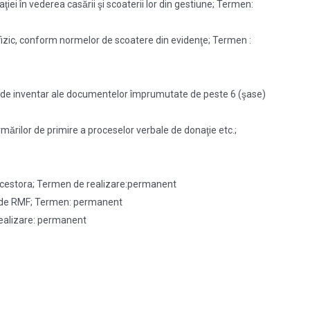
iei în vederea casării şi scoaterii lor din gestiune; Termen:
zate fizic, conform normelor de scoatere din evidenţe; Termen :
rele de inventar ale documentelor împrumutate de peste 6 (şase)
rmărilor de primire a proceselor verbale de donaţie etc.;
ții acestora; Termen de realizare:permanent
irea de RMF; Termen: permanent
e realizare: permanent