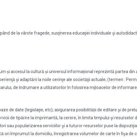
ncepând de la vârste fragede‚ susţinerea educaţiei individuale şi autodidac
̦i accesul la cultură și universul informațional reprezintă partea din ac
erienţă şi adaptării la noile cerinţe ale societăţii actuale; (termen : Pe
rului, de îndrumare a utilizatorilor în folosirea mijloacelor de informare 
baze de date (legislaţie, etc); asigurarea posibilității de editare şi de 
rvicii de tipărire la imprimantă, la cerere, în limita timpului şi resursel
atori sau popularizarea serviciilor şi a tuturor resurselor puse la dispozit
ori împrumut la domiciliu, înregistrarea volumelor de carte în fişa de circ