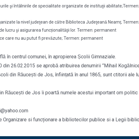
rile şi întâlnirile de specialitate organizate de instituţii abilitate;Ter
rganizate la nivel judeţean de către Biblioteca Judeţeană Neamț; Term
r de lucru şi asigurarea funcționalităţii lor. Termen: permanent
specifice care nu au putut fi prevăzute; Termen: permanent
flă în centrul comunei, în apropierea Școlii Gimnaziale.
10 din 26.02.2015 se aprobă atribuirea denumirii ”Mihail Kogălnicea
coli din Răucești de Jos, înființată în anul 1865, sunt ctitorii al
din Răucești de Jos îi poartă numele acestui important om politic 
esti@yahoo.com
rganizare si funcționare a bibliotecilor publice si a Legii biblio