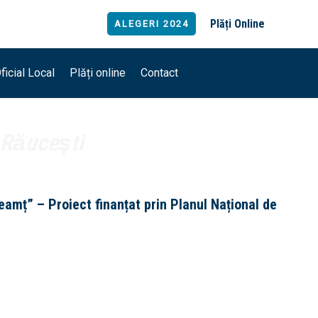
Plăți
Online
ALEGERI 2024
ficial Local
Plăți online
Contact
Răucești
eamț” – Proiect finanțat prin Planul Național de