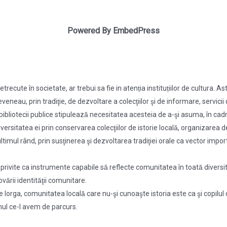
Powered By EmbedPress
cute în societate, ar trebui sa fie in atenția instituțiilor de cultura. Ast
 reveneau, prin tradiţie, de dezvoltare a colecţiilor şi de informare, servici
 bibliotecii publice stipulează necesitatea acesteia de a-şi asuma, în cadru
oată diversitatea ei prin conservarea colecţiilor de istorie locală, organiza
imul rând, prin susţinerea şi dezvoltarea tradiţiei orale ca vector import
t privite ca instrumente capabile să reflecte comunitatea în toată diversita
vării identităţii comunitare.
 Iorga, comunitatea locală care nu-şi cunoaşte istoria este ca şi copilul
rumul ce-l avem de parcurs.