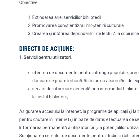
Obiective :
Extinderea ariei serviciilor bibliotecii
Promovarea conştientizării moştenirii culturale
Crearea şi întărirea deprinderilor de lectură la copii î
DIRECTII DE ACŢIUNE:
1. Servicii pentru utilizatori.
oferirea de documente pentru întreaga populație, precum s
dar care se poate îmbunătăţii în urma acumulării de exp
servicii de informare generală prin intermediul biblioteca
la sediul bibliotecii;
Asigurarea accesului la Internet, la programe de aplicaţii şi la 
pentru căutare în Internet şi în baze de date; efectuarea de se
Informarea permanentă a utilizatorilor şi a potenţialilor utiliz
Soluţionarea cererilor de documente pentru studiul în bibliotecă 