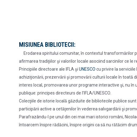
MISIUNEA BIBLIOTECII:
Erodarea spiritului comunitar, în contextul transformărilor petre
afirmarea tradiţiilor şi valorilor locale asociind sarcinilor ce le
Principiile directoare ale IFLA şi
UNESCO
cu privire la serviciile
achiziţionării, prezervării şi promovării culturii locale în t
interes local, promovarea unor programe interactive şi, nu în ult
publique: principes directeurs de l’IFLA/UNESCO.
Colecţiile de istorie locală găzduite de bibliotecile publice sun
participării active a cetăţenilor în vederea salvgardării şi promo
Parafrazându-l pe unul din cei mai mari istorici români, Nicolae
întoarcem înspre rădăcini, înspre origini ca să nu rătăcim d