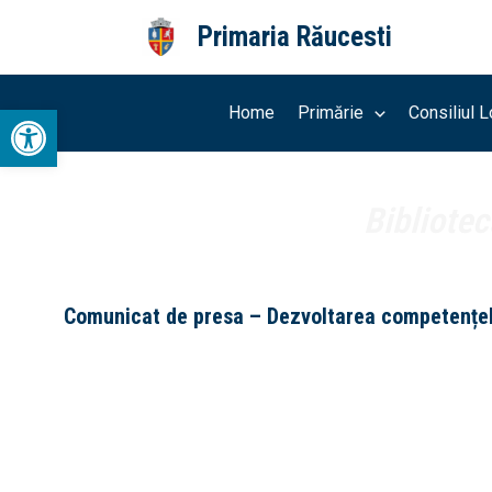
Skip
Primaria Răucesti
to
content
Open toolbar
Home
Primărie
Consiliul L
Bibliotec
Comunicat de presa – Dezvoltarea competențelor 