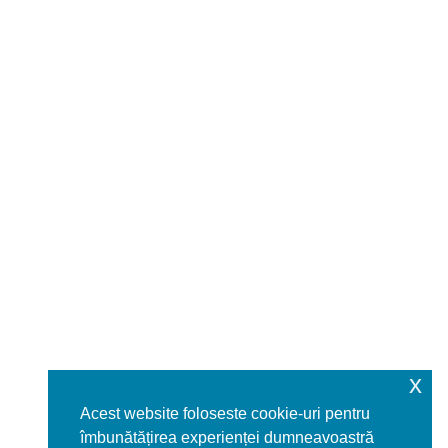
Monografia comunei Răucești
x
Acest website foloseste cookie-uri pentru
îmbunătățirea experienței dumneavoastră