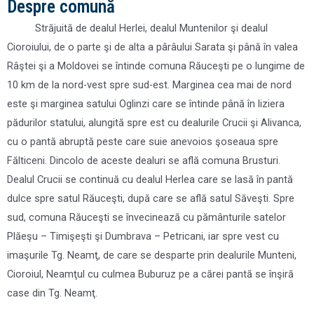
Despre comună
Străjuită de dealul Herlei, dealul Muntenilor şi dealul
Cioroiului, de o parte şi de alta a pârâului Sarata şi până în valea
Râştei şi a Moldovei se întinde comuna Răuceşti pe o lungime de
10 km de la nord-vest spre sud-est. Marginea cea mai de nord
este şi marginea satului Oglinzi care se întinde până în liziera
pădurilor statului, alungită spre est cu dealurile Crucii şi Alivanca,
cu o pantă abruptă peste care suie anevoios şoseaua spre
Fălticeni. Dincolo de aceste dealuri se află comuna Brusturi.
Dealul Crucii se continuă cu dealul Herlea care se lasă în pantă
dulce spre satul Răuceşti, după care se află satul Săveşti. Spre
sud, comuna Răuceşti se învecinează cu pământurile satelor
Plăeşu – Timişeşti şi Dumbrava – Petricani, iar spre vest cu
imaşurile Tg. Neamţ, de care se desparte prin dealurile Munteni,
Cioroiul, Neamţul cu culmea Buburuz pe a cărei pantă se înşiră
case din Tg. Neamţ.